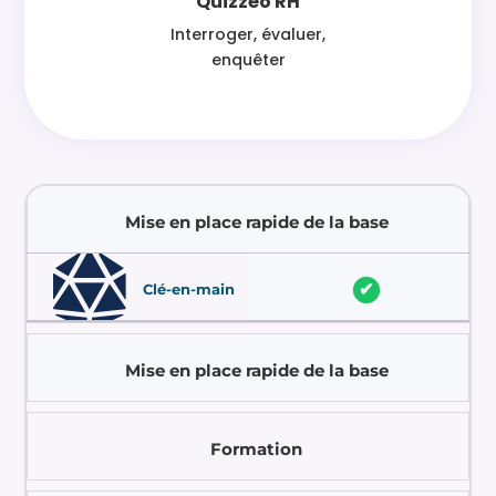
Quizzéo RH
Interroger, évaluer,
enquêter
Mise en place rapide de la base

✔
Clé-en-main
Mise en place rapide de la base



✔ Inclus – avec adaptation
✔ Inclus – déploiement
✔ Inclus – Sur mesure +
de la solution à votre
express
audit initial
Sur mesure
Clé-en-main
Premium
organisation
Formation
✔ Formation ciblée en



✔ Formation sur site
complément d’un
✔ Formation à distance
possible
accompagnement
Sur mesure
Clé-en-main
Premium