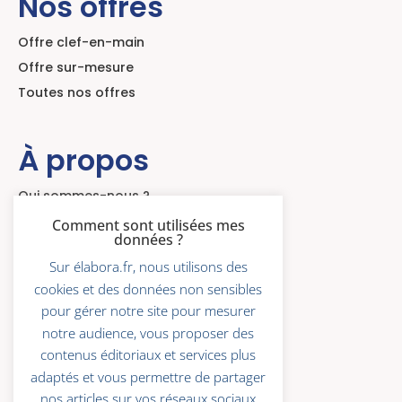
Nos offres
Offre clef-en-main
Offre sur-mesure
Toutes nos offres
À propos
Qui sommes-nous ?
Actualités
Comment sont utilisées mes
données ?
Témoignages clients
Sur élabora.fr, nous utilisons des
cookies et des données non sensibles
Liens utiles
pour gérer notre site pour mesurer
notre audience, vous proposer des
contenus éditoriaux et services plus
adaptés et vous permettre de partager
Contact
nos articles sur vos réseaux sociaux