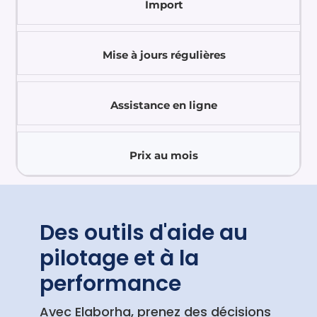
Import



✔ salariés + autres
✔ Sur mesure + adaptation
modules selon gabarit
✔ des salariés
des imports
Sur mesure
Clé-en-main
Premium
fournit
Mise à jours régulières



✔
✔
✔
Sur mesure
Clé-en-main
Premium
Assistance en ligne



✔ + par téléphone
✔ + par téléphone
✔
Sur mesure
Clé-en-main
Premium
Prix au mois
49€
99€
199€



Sur mesure
Clé-en-main
Premium
COMMENCER
COMMENCER
COMMENCER
Des outils d'aide au
pilotage et à la
performance
Avec Elaborha, prenez des décisions