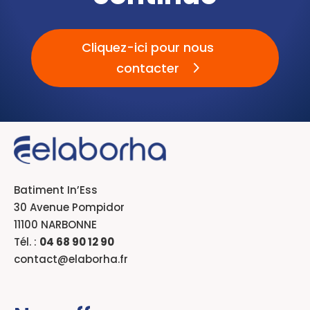
Cliquez-ici pour nous
contacter
Batiment In’Ess
30 Avenue Pompidor
11100 NARBONNE
Tél. :
04 68 90 12 9
0
contact@elaborha.fr